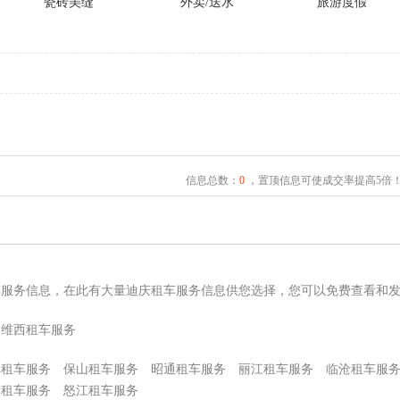
瓷砖美缝
外卖/送水
旅游度假
信息总数：
0
，置顶信息可使成交率提高5倍
车服务信息，在此有大量迪庆租车服务信息供您选择，您可以免费查看和
维西租车服务
溪租车服务
保山租车服务
昭通租车服务
丽江租车服务
临沧租车服
宏租车服务
怒江租车服务