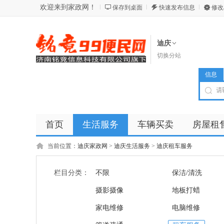
欢迎来到家政网！
保存到桌面
快速发布信息
修改
迪庆
切换分站
信息
首页
生活服务
车辆买卖
房屋租
商品
店铺
当前位置：
迪庆家政网
>
迪庆生活服务
>
迪庆租车服务
栏目分类：
不限
保洁/清洗
摄影摄像
地板打蜡
家电维修
电脑维修