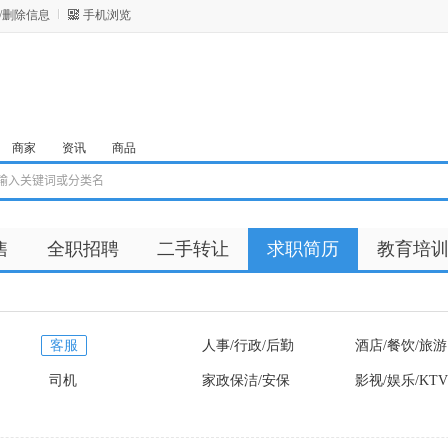
/删除信息
手机浏览
商家
资讯
商品
售
全职招聘
二手转让
求职简历
教育培
客服
人事/行政/后勤
酒店/餐饮/旅游
司机
家政保洁/安保
影视/娱乐/KTV