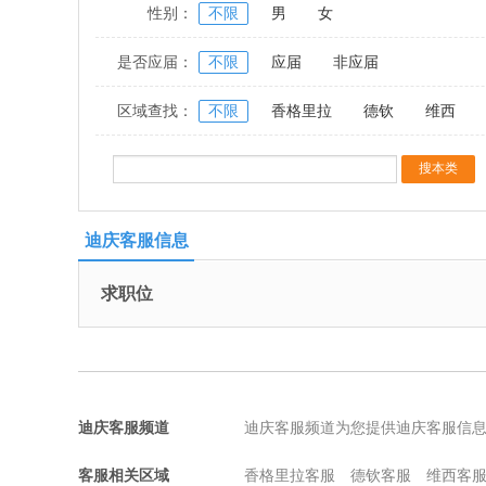
性别：
不限
男
女
是否应届：
不限
应届
非应届
区域查找：
不限
香格里拉
德钦
维西
迪庆客服信息
求职位
迪庆客服频道
迪庆客服频道为您提供迪庆客服信
客服相关区域
香格里拉客服
德钦客服
维西客