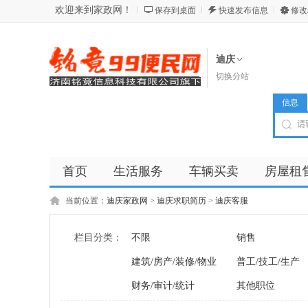
欢迎来到家政网！
保存到桌面
快速发布信息
修改
迪庆
切换分站
信息
首页
生活服务
车辆买卖
房屋租
商品
店铺
当前位置：
迪庆家政网
>
迪庆求职简历
>
迪庆客服
栏目分类：
不限
销售
建筑/房产/装修/物业
普工/技工/生产
财务/审计/统计
其他职位